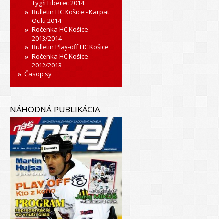
Tygři Liberec 2014
Bulletin HC Košice - Kärpät
Oulu 2014
Ročenka HC Košice
2013/2014
Bulletin Play-off HC Košice
Ročenka HC Košice
2012/2013
Časopisy
NÁHODNÁ PUBLIKÁCIA